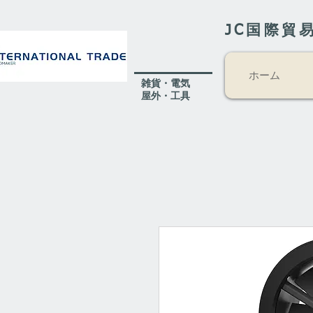
JC国際貿
ホーム
​雑貨・電気
​屋外
・工具