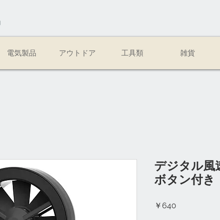
易
電気製品
アウトドア
工具類
雑貨
デジタル風
ボタン付き
価
￥640
格