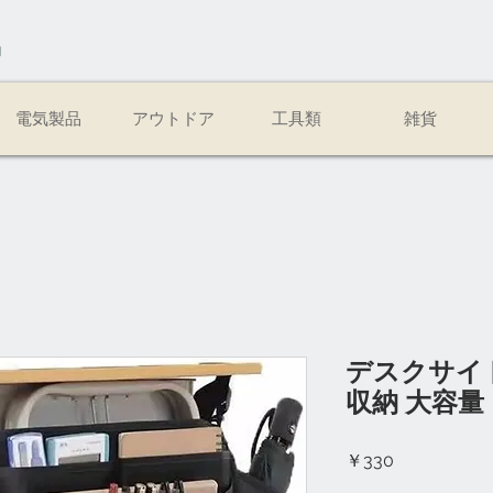
易
電気製品
アウトドア
工具類
雑貨
デスクサイ
収納 大容量
価
￥330
格