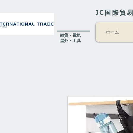
JC国際貿
ホーム
​雑貨・電気
​屋外
・工具