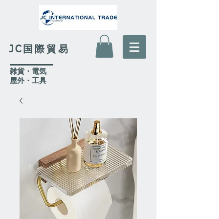
JC国際貿易
​雑貨・電気
​屋外
・工具