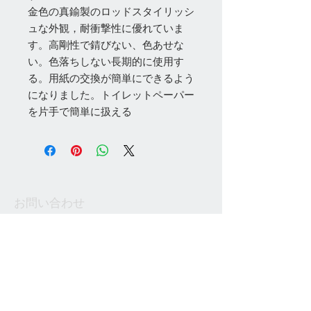
金色の真鍮製のロッドスタイリッシ
ュな外観，耐衝撃性に優れていま
す。高剛性で錆びない、色あせな
い。色落ちしない長期的に使用す
る。用紙の交換が簡単にできるよう
になりました。トイレットペーパー
を片手で簡単に扱える
お問い合わせ
Tel:
048-606-3848
Email:
jcintrade@info-
online.store
ご利用可能なカード