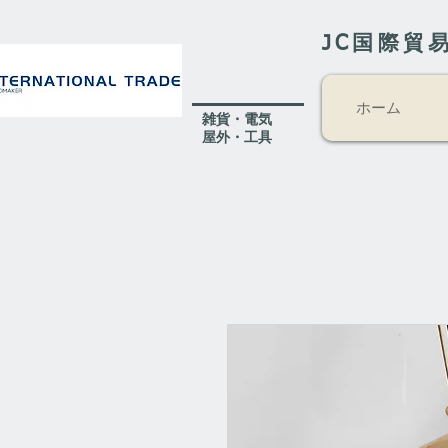
JC国際貿
ホーム
​雑貨・電気
​屋外
・工具