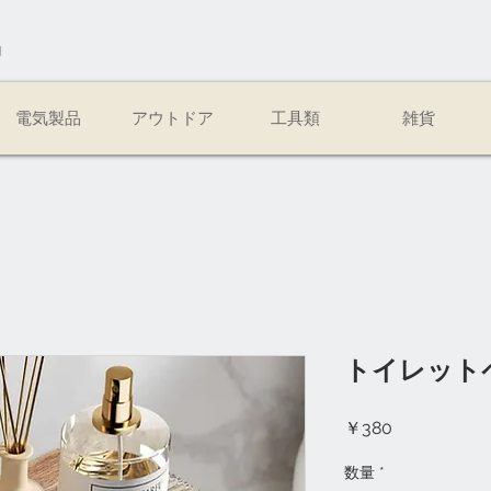
易
電気製品
アウトドア
工具類
雑貨
トイレット
価
￥380
格
数量
*