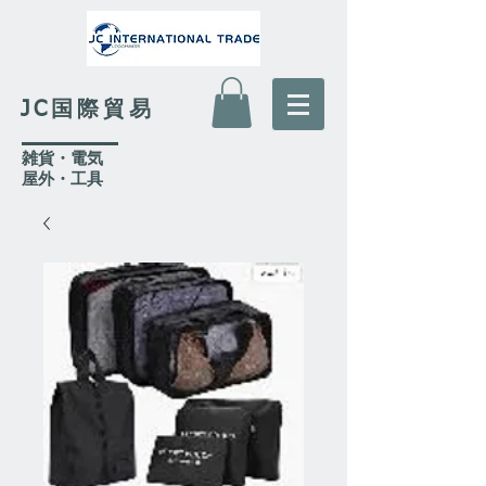
JC国際貿易
​雑貨・電気
​屋外
・工具