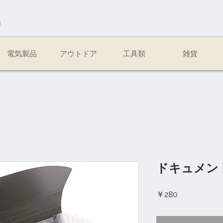
易
電気製品
アウトドア
工具類
雑貨
ドキュメン
価
￥280
格