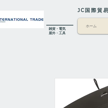
JC国際貿
ホーム
​雑貨・電気
​屋外
・工具