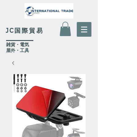
JC国際貿易
​雑貨・電気
​屋外
・工具