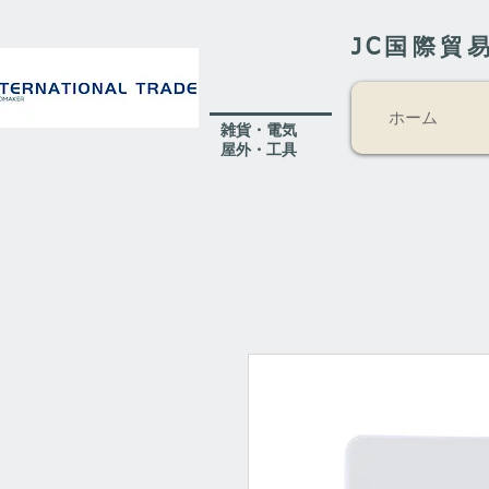
JC国際貿
ホーム
​雑貨・電気
​屋外
・工具