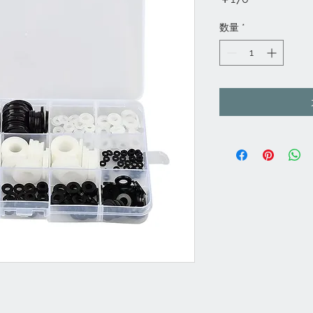
格
数量
*