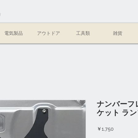
易
電気製品
アウトドア
工具類
雑貨
ナンバーフ
ケット ラ
価
￥1,750
格