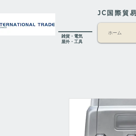
JC国際貿
ホーム
​雑貨・電気
​屋外
・工具