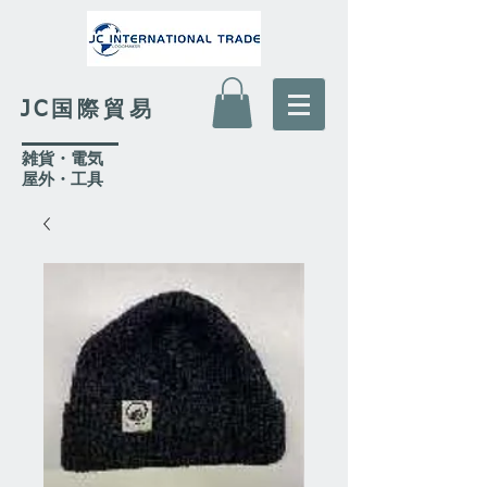
JC国際貿易
​雑貨・電気
​屋外
・工具