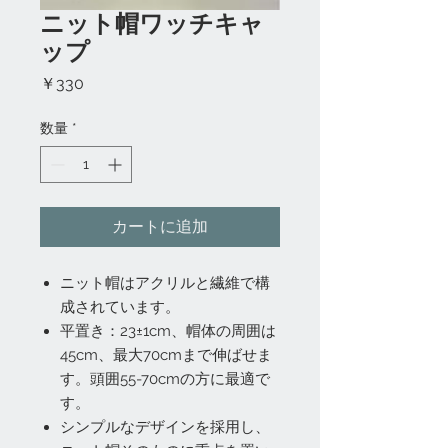
ニット帽ワッチキャ
ップ
価
￥330
格
数量
*
カートに追加
ニット帽はアクリルと繊維で構
成されています。
平置き：23±1cm、帽体の周囲は
45cm、最大70cmまで伸ばせま
す。頭囲55-70cmの方に最適で
す。
シンプルなデザインを採用し、