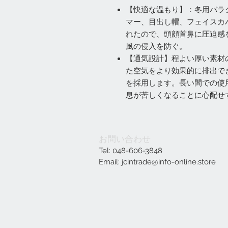
【快適な温もり】：冬用バラ
マー、目出し帽、フェイスカ
れたので、頭顔首鼻に圧迫感
風の侵入を防ぐ。
【通気設計】程よい厚い素材
た空気をより効果的に排出で
を採用します。長い間での使
息が苦しくなることに心配せ
お問い合わせ
Tel: 048-606-3848
Email:
jcintrade@info-online.store