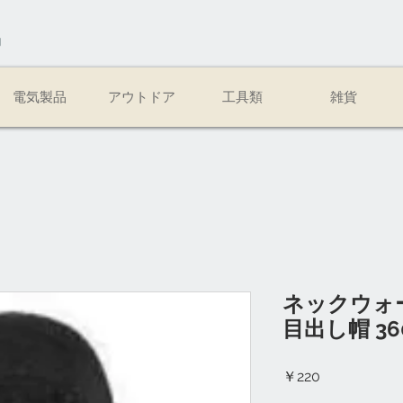
易
電気製品
アウトドア
工具類
雑貨
ネックウォ
目出し帽 3
価
￥220
格