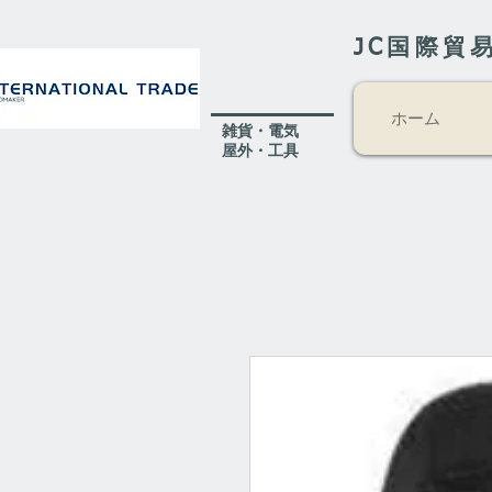
JC国際貿
ホーム
​雑貨・電気
​屋外
・工具