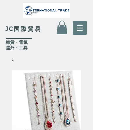
JC国際貿易
​雑貨・電気
​屋外
・工具