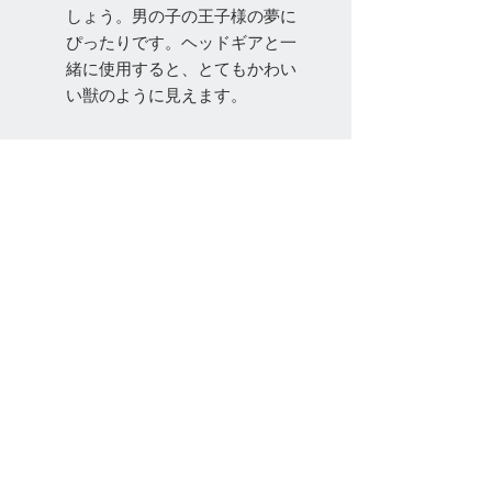
しょう。男の子の王子様の夢に
ぴったりです。ヘッドギアと一
緒に使用すると、とてもかわい
い獣のように見えます。
お問い合わせ
Tel:
048-606-3848
Email:
jcintrade@info-
online.store
ご利用可能なカード
最新情報をメールでお届けします