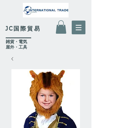
JC国際貿易
​雑貨・電気
​屋外
・工具