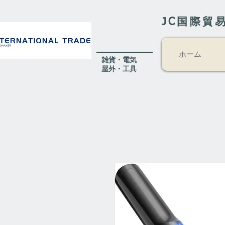
JC国際貿
ホーム
​雑貨・電気
​屋外
・工具