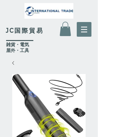
JC国際貿易
​雑貨・電気
​屋外
・工具