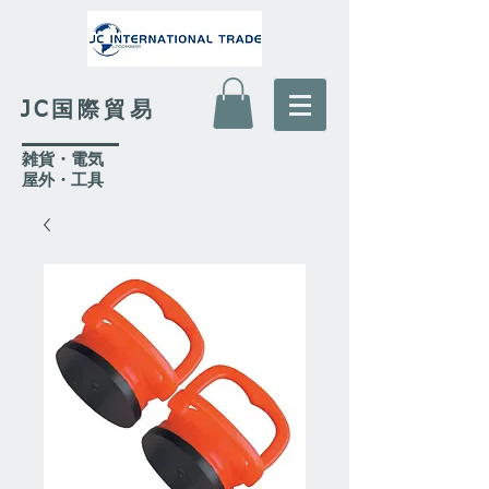
JC国際貿易
​雑貨・電気
​屋外
・工具