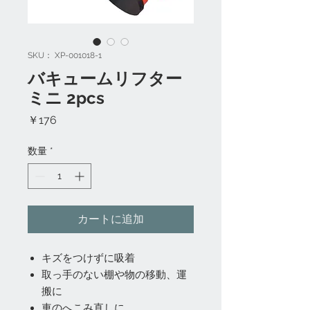
SKU： XP-001018-1
バキュームリフター
ミニ 2pcs
価
￥176
格
数量
*
カートに追加
キズをつけずに吸着
取っ手のない棚や物の移動、運
搬に
車のへこみ直しに