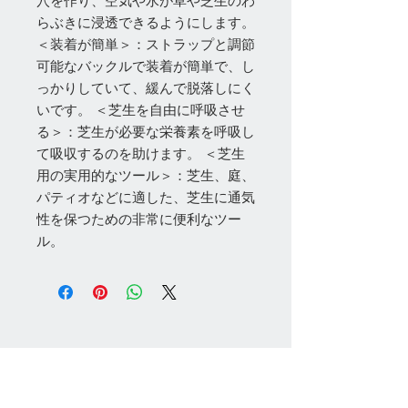
穴を作り、空気や水が草や芝生のわ
らぶきに浸透できるようにします。
＜装着が簡単＞：ストラップと調節
可能なバックルで装着が簡単で、し
っかりしていて、緩んで脱落しにく
いです。 ＜芝生を自由に呼吸させ
る＞：芝生が必要な栄養素を呼吸し
て吸収するのを助けます。 ＜芝生
用の実用的なツール＞：芝生、庭、
パティオなどに適した、芝生に通気
性を保つための非常に便利なツー
ル。
お問い合わせ
Tel:
048-606-3848
Email:
jcintrade@info-