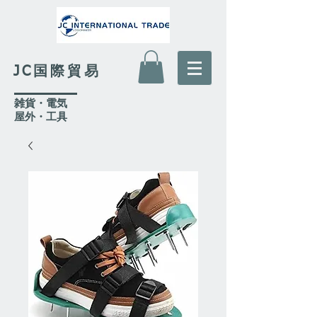
JC国際貿易
​雑貨・電気
​屋外
・工具