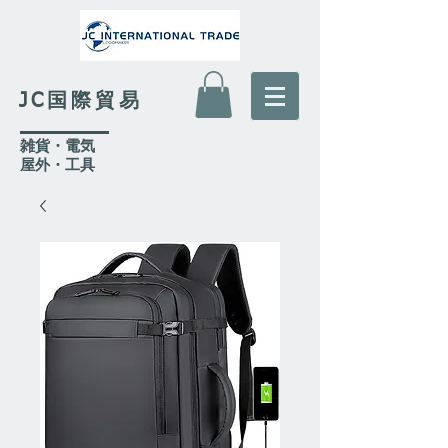
JC国際貿易
​雑貨・電気
​屋外
・工具