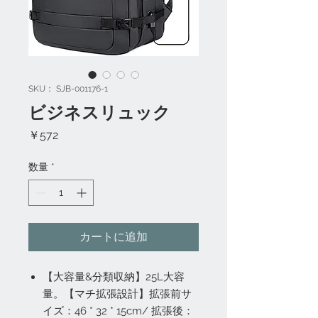
SKU： SJB-001176-1
ビジネスリュック
価
￥572
格
数量
*
カートに追加
【大容量&分類収納】25L大容
量。【マチ拡張設計】拡張前サ
イズ：46 * 32 * 15cm/ 拡張後：