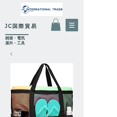
JC国際貿易
​雑貨・電気
​屋外
・工具