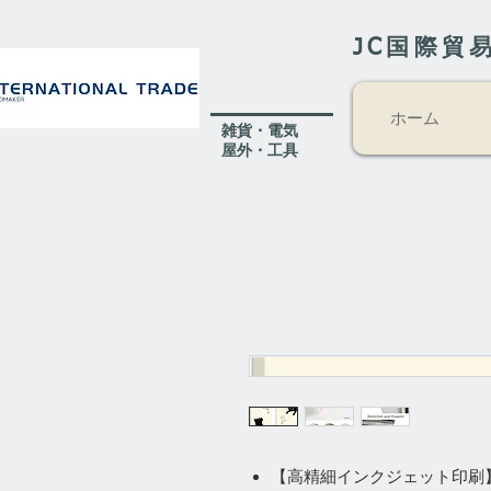
JC国際貿
ホーム
​雑貨・電気
​屋外
・工具
【高精細インクジェット印刷