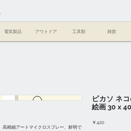
易
電気製品
アウトドア
工具類
雑貨
ピカソ ネ
絵画 30 x 4
価
￥420
】高精細アートマイクロスプレー、鮮明で
格