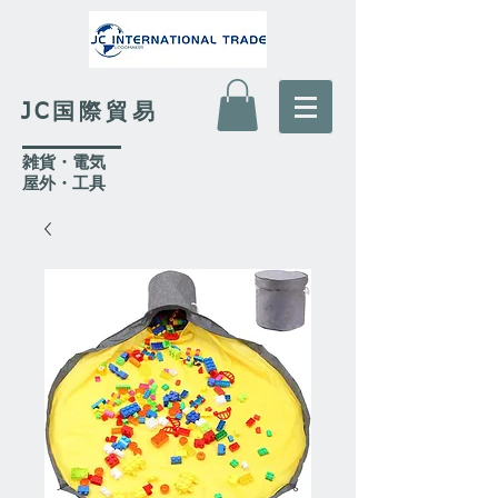
JC国際貿易
​雑貨・電気
​屋外
・工具