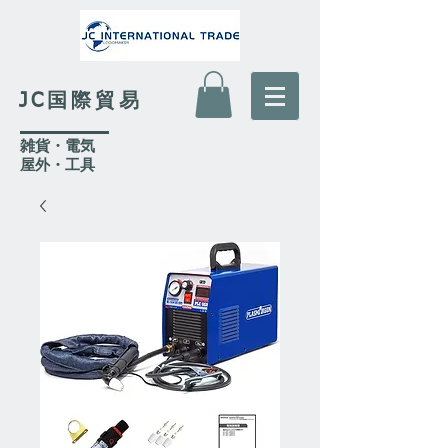
JC国際貿易
​雑貨・電気
​屋外
・工具