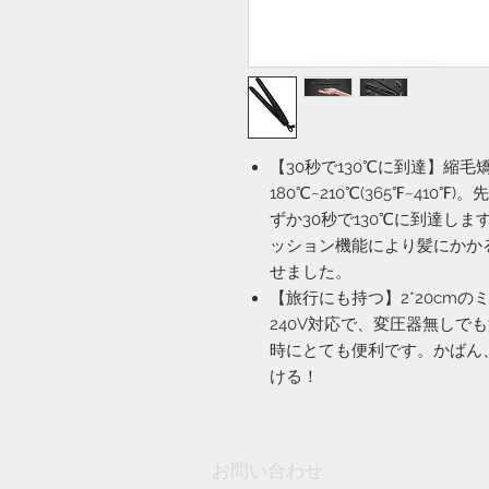
【30秒で130℃に到達】縮毛
180℃~210℃(365℉~41
ずか30秒で130℃に到達し
ッション機能により髪にかか
せました。
【旅行にも持つ】2*20cmの
240V対応で、変圧器無しで
時にとても便利です。かばん
ける！
お問い合わせ