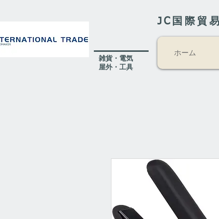
JC国際貿
ホーム
​雑貨・電気
​屋外
・工具