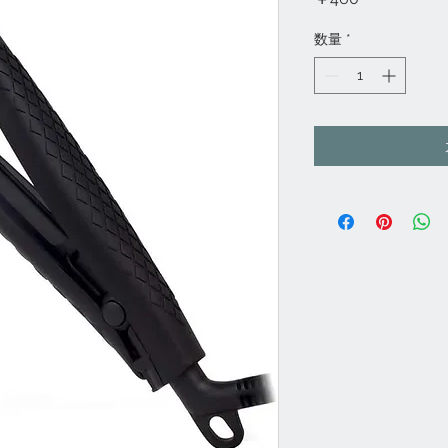
格
数量
*