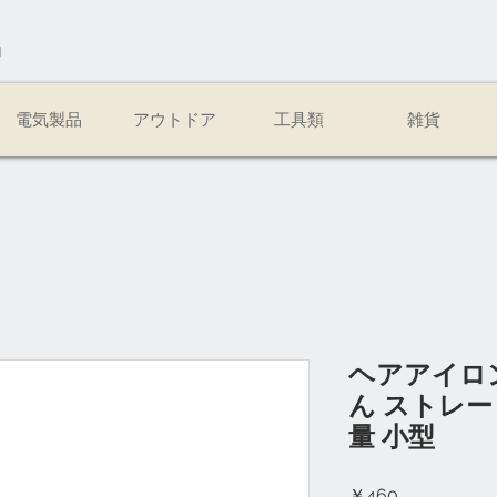
易
電気製品
アウトドア
工具類
雑貨
ヘアアイロ
ん ストレー
量 小型
価
￥460