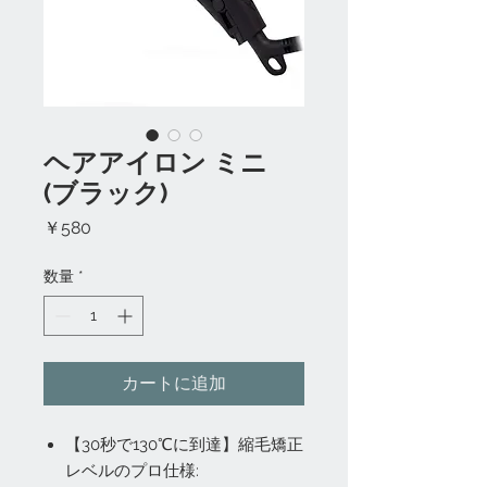
ヘアアイロン ミニ
(ブラック)
価
￥580
格
数量
*
カートに追加
【30秒で130℃に到達】縮毛矯正
レベルのプロ仕様: