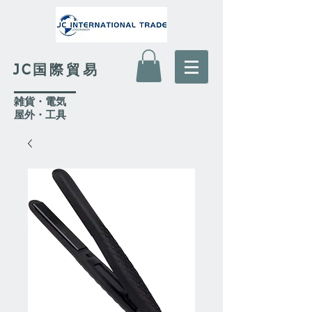
JC国際貿易
​雑貨・電気
​屋外
・工具