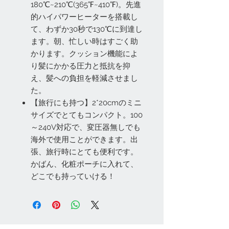
180℃~210℃(365℉~410℉)。先進
的ハイパワーヒーターを搭載し
て、わずか30秒で130℃に到達し
ます。朝、忙しい時はすごく助
かります。クッション機能によ
り髪にかかる圧力と抵抗を抑
え、髪への負担を軽減させまし
た。
【旅行にも持つ】2*20cmのミニ
サイズでとてもコンパクト。100
～240V対応で、変圧器無しでも
海外で使用ことができます。出
張、旅行時にとても便利です。
かばん、化粧ポーチに入れて、
どこでも持っていける！