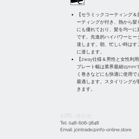
【セラミックコーティング＆
ーティングが付き、熱から髪
にも優れており、髪を均一に
です。先進的ハイパワーヒータ
達します。朝、忙しい時はすご
に達します。
【2way仕様＆男性と女性利
プレート幅は業界最細15m
く巻きなどにも快適に使用で
最適します。スタイリングが
きます。
お問い合わせ
Tel: 048-606-3848
Email:
jcintrade@info-online.store