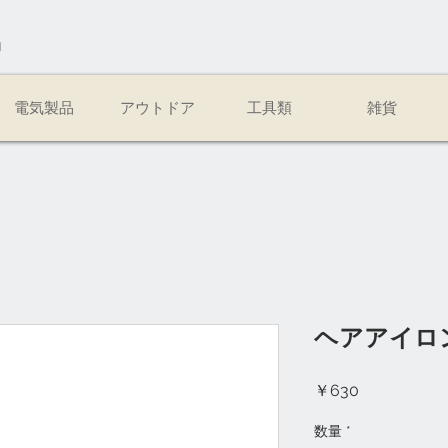
易
電気製品
アウトドア
工具類
雑貨
ヘアアイロン
価
￥630
格
数量
*