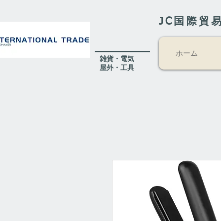
JC国際貿
ホーム
​雑貨・電気
​屋外
・工具