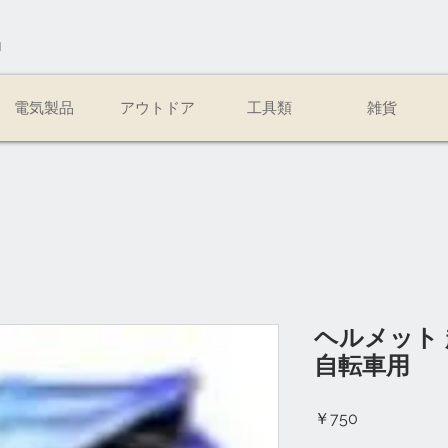
易
電気製品
アウトドア
工具類
雑貨
ヘルメット 
自転車用
価
￥750
格