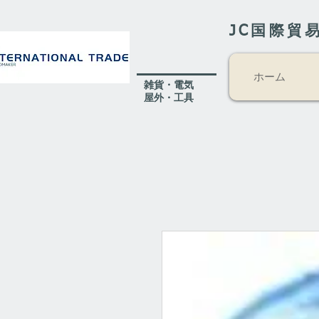
JC国際貿
ホーム
​雑貨・電気
​屋外
・工具