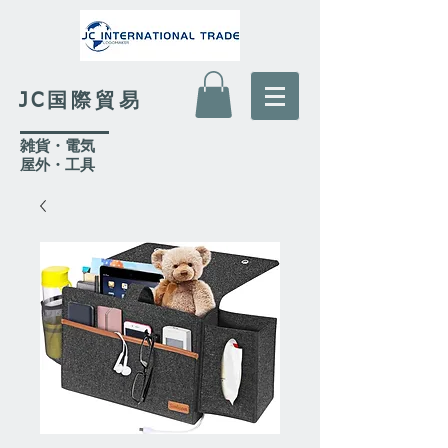
JC国際貿易
​雑貨・電気
​屋外
・工具