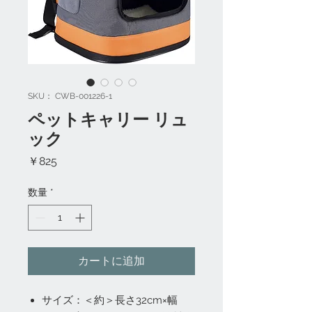
SKU： CWB-001226-1
ペットキャリー リュ
ック
価
￥825
格
数量
*
カートに追加
サイズ：＜約＞長さ32cm×幅