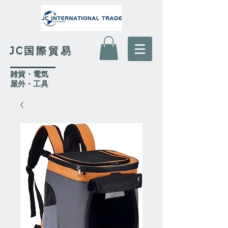
JC国際貿易
​雑貨・電気
​屋外
・工具