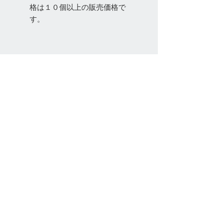
格は１０個以上の販売価格で
す。
お問い合わせ
Tel:
048-606-3848
Email:
jcintrade@info-
online.store
ご利用可能なカード
最新情報をメールでお届けします