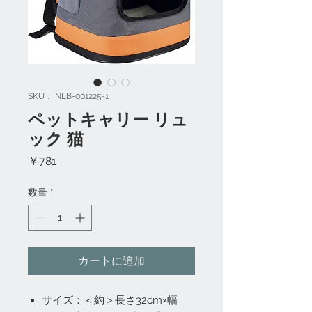
SKU： NLB-001225-1
ペットキャリー リュ
ック 猫
価
￥781
格
数量
*
カートに追加
サイズ：＜約＞長さ32cm×幅