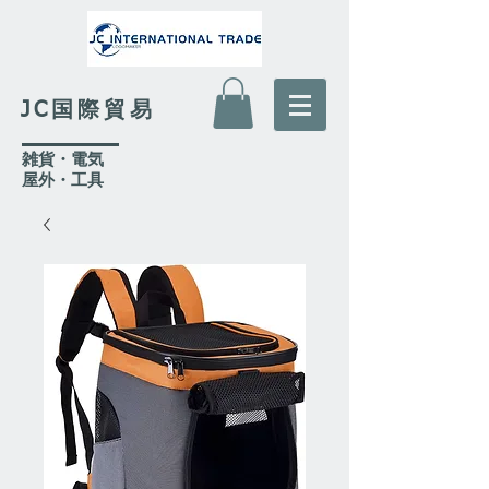
JC国際貿易
​雑貨・電気
​屋外
・工具