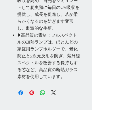
吸収を高め、日光をシミュレー
トして爬虫類に毎日のUV吸収を
提供し、成長を促進し、爪が柔
らかくなるのを防ぎます変形
し、刺激的な生殖。
❥高品質の素材：フルスペクト
ルの加熱ランプは、ほとんどの
家庭用ランプホルダーで、老化
防止と3次元反射を防ぎ、紫外線
スペクトルを改善する長持ちす
る芯など、高品質の断熱ガラス
素材を使用しています。
お問い合わせ
Tel:
048-606-3848
Email:
jcintrade@info-