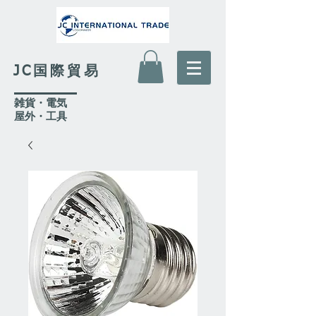
JC国際貿易
​雑貨・電気
​屋外
・工具