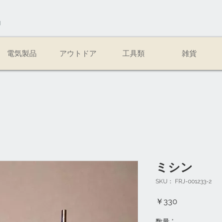
易
電気製品
アウトドア
工具類
雑貨
ミシン
SKU： FRJ-001233-2
価
￥330
格
数量
*