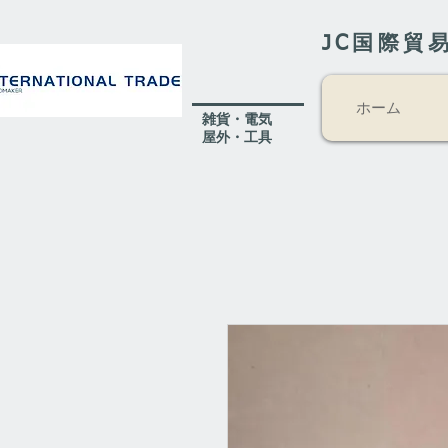
JC国際貿
ホーム
​雑貨・電気
​屋外
・工具