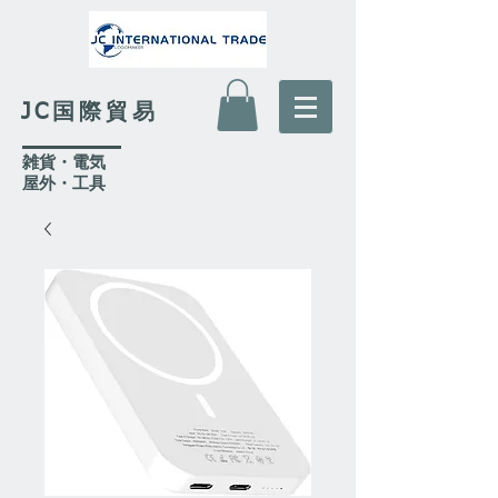
JC国際貿易
​雑貨・電気
​屋外
・工具