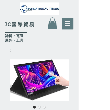
JC国際貿易
​雑貨・電気
​屋外
・工具