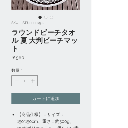
SKU： STJ-000079-2
ラウンドビーチタオ
ル 夏 大判ビーチマッ
ト
価
￥560
格
数量
*
カートに追加
【商品仕様】：サイズ：
150*150cm、重さ：約500g、