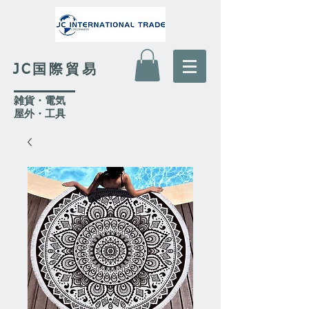
JC国際貿易
​雑貨・電気
​屋外
・工具