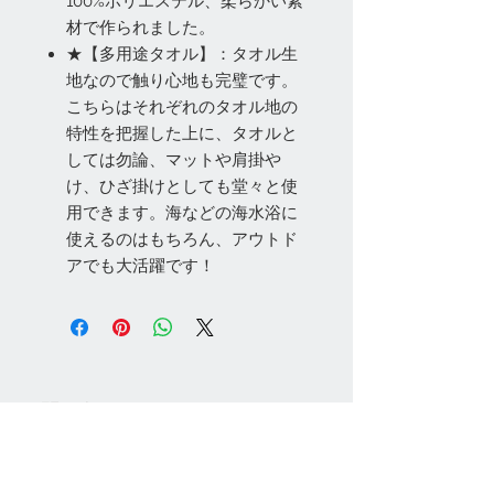
100%ポリエステル、柔らかい素
材で作られました。
★【多用途タオル】：タオル生
地なので触り心地も完璧です。
こちらはそれぞれのタオル地の
特性を把握した上に、タオルと
しては勿論、マットや肩掛や
け、ひざ掛けとしても堂々と使
用できます。海などの海水浴に
使えるのはもちろん、アウトド
アでも大活躍です！
お問い合わせ
Tel:
048-606-3848
Email:
jcintrade@info-
online.store