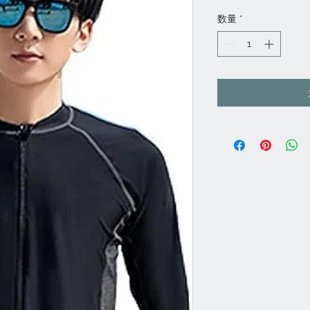
格
数量
*