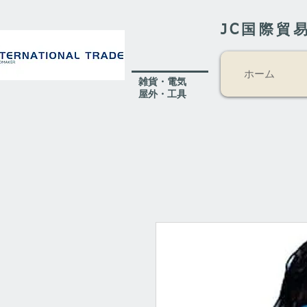
JC国際貿
ホーム
​雑貨・電気
​屋外
・工具