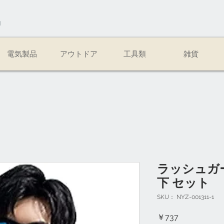
易
電気製品
アウトドア
工具類
雑貨
ラッシュガー
下 セット
SKU： NYZ-001311-1
価
￥737