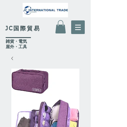
JC国際貿易
​雑貨・電気
​屋外
・工具