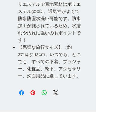
リエステルで表地素材はポリエ
ステル300D 、通気性がよくて
防水防塵水洗い可能です。防水
加工が施されているため、水濡
れや汚れに強いのもポイントで
す！
【完璧な旅行サイズ】：約
27*14.5* 12cm。いつでも、どこ
でも、すべての下着、ブラジャ
ー、化粧品、靴下、アクセサリ
ー、洗面用品に適しています。
お問い合わせ
Tel:
048-606-3848
Email:
jcintrade@info-