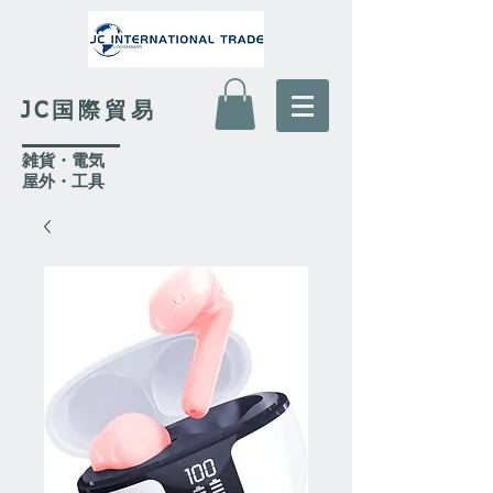
JC国際貿易
​雑貨・電気
​屋外
・工具