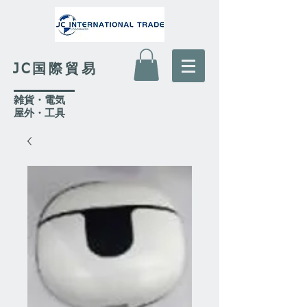
JC国際貿易
​雑貨・電気
​屋外
・工具