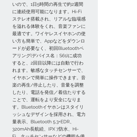
いので、1日5時間の再生で約2週間
に連続使用可能になります。Hi-Fi
ステレオ搭載され、リアルな臨場感
を溢れる体験をくれ、音楽ファンに
最適です。ワイヤレスイヤホンの使
い方も簡単で、Appなどをダウンロ
ードが必要なく、初回Bluetoothペ
アリング(デバイス名：S61)に成功
すると、2回目以降には自動で行わ
れます。敏感なタッチセンサーで、
イヤホンで簡単に操作できます。音
楽の再生/停止したり、音量を調整
したり、電話を発信／着信たりする
ことで、運転をより安全になりま
す。Bluetoothイヤホンはスタイリ
ッシュなデザインを採用され、電力
量表示、Bluetooth 5.3+EDR、
320mAh長航続、IPX 7防水、Hi-
Fi、タッチセンサーなどの機能を備