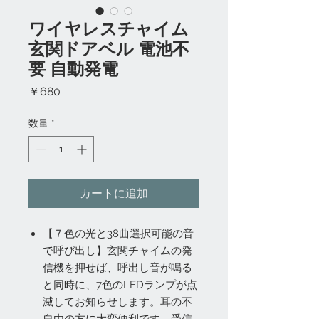
ワイヤレスチャイム
玄関ドアベル 電池不
要 自動発電
価
￥680
格
数量
*
カートに追加
【７色の光と38曲選択可能の音
で呼び出し】玄関チャイムの発
信機を押せば、呼出し音が鳴る
と同時に、7色のLEDランプが点
滅してお知らせします。耳の不