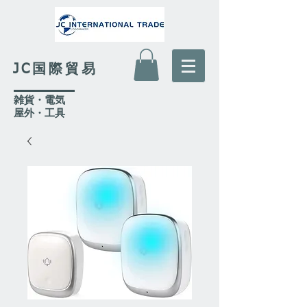
JC国際貿易
​雑貨・電気
​屋外
・工具