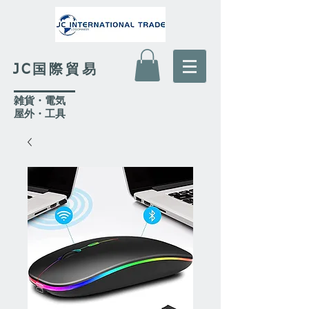
JC国際貿易
​雑貨・電気
​屋外
・工具