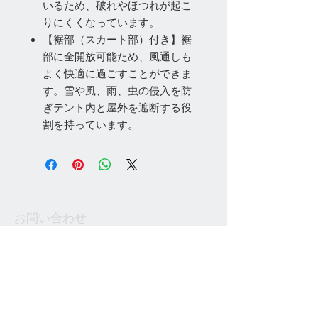
いるため、破れやほつれが起こ
りにくくなっています。
【裾部（スカート部）付き】裾
部に全開放可能ため、風通しも
よく快適に過ごすことができま
す。雪や風、雨、虫の侵入を防
ぎテント内と屋外を遮断する役
割を持っています。
お問い合わせ
Tel:
048-606-3848
Email:
jcintrade@info-
online.store
ご利用可能なカード