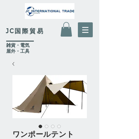
JC国際貿易
​雑貨・電気
​屋外
・工具
ワンポールテント