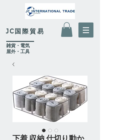
JC国際貿易
​雑貨・電気
​屋外
・工具
下着 収納 仕切り動か