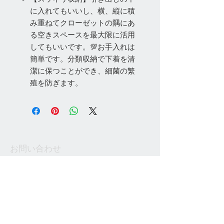
に入れてもいいし、横、縦に積
み重ねてクローゼットの隅にあ
る空きスペースを最大限に活用
してもいいです。💯お手入れは
簡単です。分類収納で下着を清
潔に保つことができ、細菌の繁
殖を防ぎます。
お問い合わせ
Tel:
048-606-3848
Email:
jcintrade@info-
online.store
ご利用可能なカード