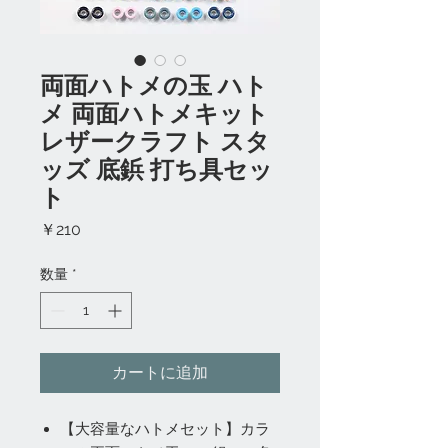
両面ハトメの玉 ハト
メ 両面ハトメキット
レザークラフト スタ
ッズ 底鋲 打ち具セッ
ト
価
￥210
格
数量
*
カートに追加
【大容量なハトメセット】カラ