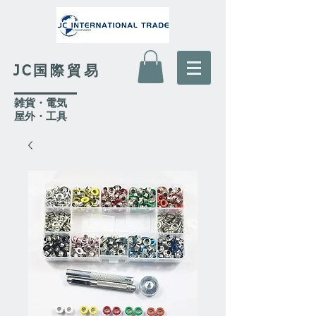
JC国際貿易
​雑貨・電気
​屋外
・工具