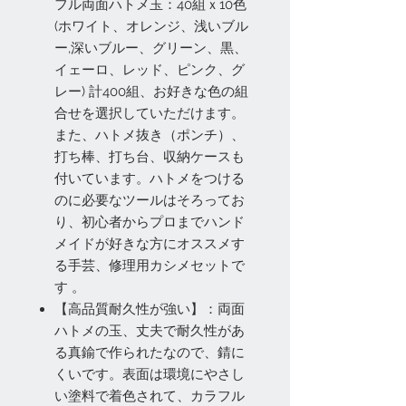
フル両面ハトメ玉：40組ｘ10色
(ホワイト、オレンジ、浅いブル
ー,深いブルー、グリーン、黒、
イェーロ、レッド、ピンク、グ
レー) 計400組、お好きな色の組
合せを選択していただけます。
また、ハトメ抜き（ポンチ）、
打ち棒、打ち台、収納ケースも
付いています。ハトメをつける
のに必要なツールはそろってお
り、初心者からプロまでハンド
メイドが好きな方にオススメす
る手芸、修理用カシメセットで
す 。
【高品質耐久性が強い】：両面
ハトメの玉、丈夫で耐久性があ
る真鍮で作られたなので、錆に
くいです。表面は環境にやさし
い塗料で着色されて、カラフル