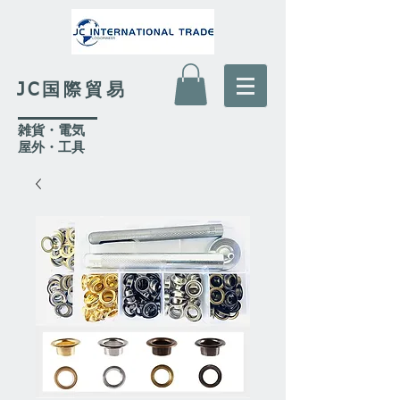
JC国際貿易
​雑貨・電気
​屋外
・工具