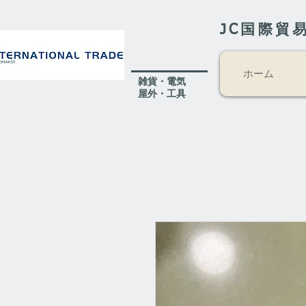
JC国際貿
ホーム
​雑貨・電気
​屋外
・工具