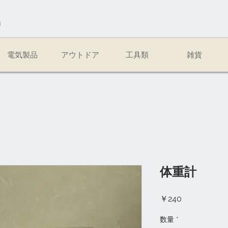
易
電気製品
アウトドア
工具類
雑貨
体重計
価
￥240
格
数量
*