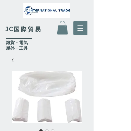
JC国際貿易
​雑貨・電気
​屋外
・工具