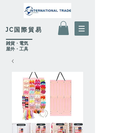
JC国際貿易
​雑貨・電気
​屋外
・工具