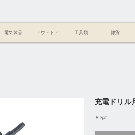
易
電気製品
アウトドア
工具類
雑貨
充電ドリル
価
￥290
格