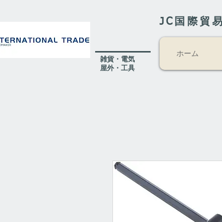
JC国際貿
ホーム
​雑貨・電気
​屋外
・工具