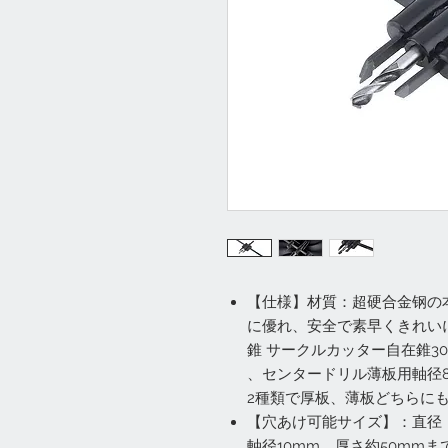
【仕様】材質：超硬合金钢の本
に優れ、安全で素早くきれい
錐 サークルカッター自在錐30
、センタードリル薄板用軸径
2種類で厚板、薄板どちらに
【穴あけ可能サイズ】：直径：
軸径10mm、厚さ約50mm