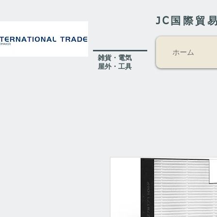
JC国際貿
ホーム
​雑貨・電気
​屋外
・工具