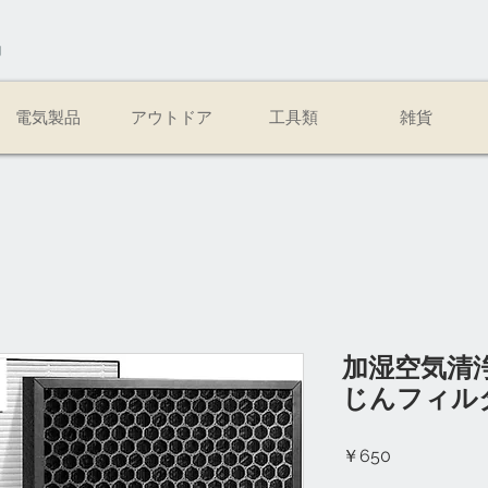
易
電気製品
アウトドア
工具類
雑貨
加湿空気清浄機
じんフィル
価
￥650
格