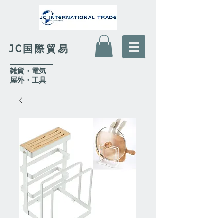
JC国際貿易
​雑貨・電気
​屋外
・工具